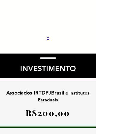
Código Civil (Senado,
2023/2024). Membro do Grupo
de Trabalho de elaboração do
Código Nacional de Normas do
Conselho Nacional de Justiça (CNN-
CNJ).
Coordenador da Escola
IRTDPJBrasil.
INVESTIMENTO
Associados IRTDPJBrasil
e Institutos
Estaduais
R$200,00