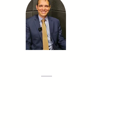
Carlos E. Elias de Oliveira
Pós-Doutorando em Direito Civil
(USP). Doutor, mestre e bacharel em
Direito (UnB). Consultor Legislativo do
Senado Federal (único aprovado no
concurso de 2012). Advogado,
parecerista e árbitro. Membro da
Comissão de Juristas de Reforma do