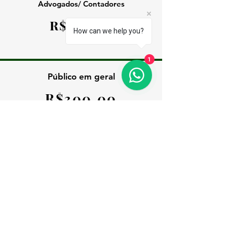
Advogados/ Contadores
R$255,00
How can we help you?
1
Público em geral
R$300,00
MATRICULE-SE
Solicite seu código de desconto no e-
mail
contato@escolaregistralbrasileira.com.br