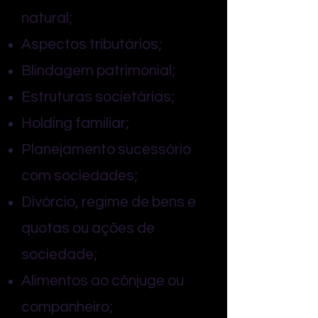
natural;
Aspectos tributários;
Blindagem patrimonial;
Estruturas societárias;
Holding familiar;
Planejamento sucessório
com sociedades;
Divórcio, regime de bens e
quotas ou ações de
sociedade;
Alimentos ao cônjuge ou
companheiro;